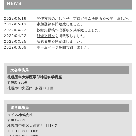
NEWS
2022/05/19
開催方法のおしらせ
、
プログラム概略版を公開
しました。
2022/05/13
参加登録
を開始致しました。
2022/04/22
抄録集原稿作成要項
を掲載致しました。
2022/04/22
組織委員会
を掲載致しました。
2022/03/25
演題募集
を開始致しました。
2022/03/09
ホームページを開設致しました。
大会事務局
札幌医科⼤学医学部神経科学講座
〒060-8556
札幌市中央区南1条⻄17丁⽬
運営事務局
マイス株式会社
〒060-0041
札幌市中央区大通東7丁目18-2
TEL 011-280-8008